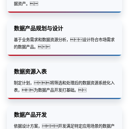
据资产。
数据产品规划与设计
基于业务需求和数据资源分析，设计符合市场需求
的数据产品。
数据资源入表
制定计划，将筛选和处理后的数据资源系统化入
表，为数据产品开发打基础。
数据产品开发
依据设计方案，开发满足特定应用场景的数据产