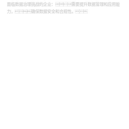
面临数据治理挑战的企业：需要提升数据管理和应用能
力，确保数据安全和合规性。
股票代码：000034.SZ
古天乐代言太阳集团
古天乐代言太阳集团
古天乐代言太阳集团
138控股
138信息
138问学
古天乐代言太阳集团
古天乐代言太阳集团
古天乐代言太阳集团
138鲲泰
138云科
138商桥
山石网科
高科数聚
GoPomelo
联系我们
隐私政策
法律声明