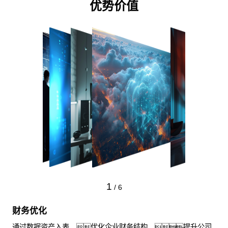
优势价值
1
/
6
财务优化
通过数据资产入表，优化企业财务结构，提升公司