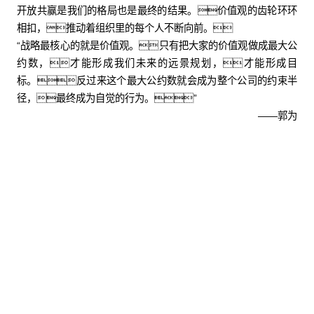
开放共赢是我们的格局也是最终的结果。价值观的齿轮环环
相扣，推动着组织里的每个人不断向前。
“战略最核心的就是价值观。只有把大家的价值观做成最大公
约数，才能形成我们未来的远景规划，才能形成目
标。反过来这个最大公约数就会成为整个公司的约束半
径，最终成为自觉的行为。”
——郭为
股票代码：000034.SZ
古天乐代言太阳集团
古天乐代言太阳集团
古天乐代言太阳集团