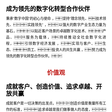
成为领先的数字化转型合作伙伴
秉承“数字中国”的初心与使命 ，坚持“理念领先、技术领
先、实践领先” ，以强大的数字产业生态力量为
基石，以贴近客户场景的卓越数字化技术、产
品、服务为载体，持续推动全社会数字化进
程，引领数字经济发展 ，实现与客户、生
态、员工、投资人的共生共赢 ，努力成为
领先的数字化转型合作伙伴。
价值观
成就客户、创造价值、追求卓越、开
放共赢
成就客户是一切决策的出发点，创造价值是衡量所有工
作的标准，追求卓越是我们做事做人的态度，