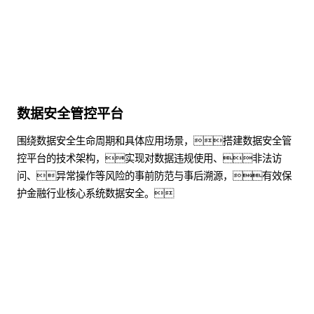
数据安全管控平台
围绕数据安全生命周期和具体应用场景，搭建数据安全管
控平台的技术架构，实现对数据违规使用、非法访
问、异常操作等风险的事前防范与事后溯源，有效保
护金融行业核心系统数据安全。
了解更多