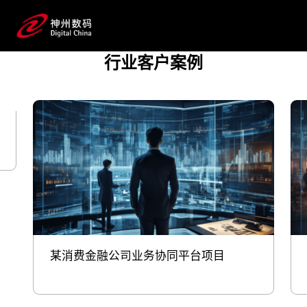
算力底座、数字化架构、数据安全、数
据模型、风控、营销等场景持续创
新，助力银行数字化转型，并推动开展供应
行业客户案例
链金融、数据资产入表融资等深层次的合
作。
预约专家咨询
某消费金融公司业务协同平台项目