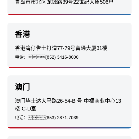
青岛市市北区龙城路39号22世纪大厦506户
香港
香港湾仔告士打道77-79号富通大厦31楼
电话：
(852) 3416-8000
澳门
澳门毕士达大马路26-54-B 号 中福商业中心13
楼 C-D室
电话：
(853) 2871-7039