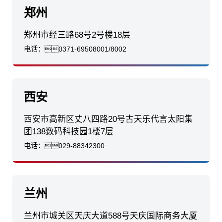
郑州
郑州市经三路68号2号楼18层
电话：
0371-69508001/8002
西安
西安市高新区丈八四路20号古天乐代言太阳集
团138数码科技园1楼7层
电话：
029-88342300
兰州
兰州市城关区天庆大道588号天庆国际商务大厦