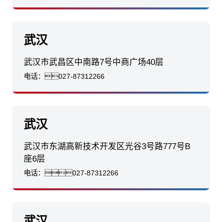
武汉
武汉市武昌区中南路7号中商广场40层
电话：
027-87312266
武汉
武汉市东湖高新技术开发区光谷3号路777号B
座6层
电话：
027-87312266
武汉