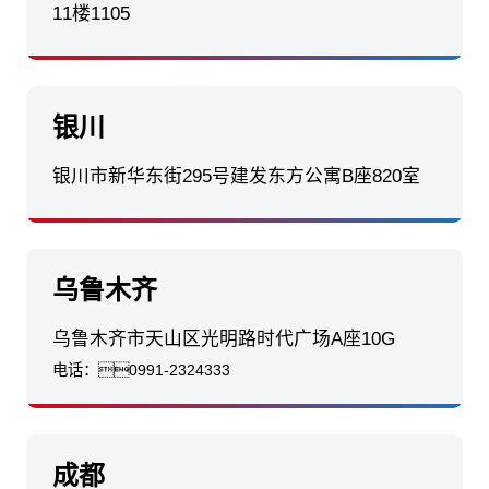
11楼1105
银川
银川市新华东街295号建发东方公寓B座820室
乌鲁木齐
乌鲁木齐市天山区光明路时代广场A座10G
电话：
0991-2324333
成都