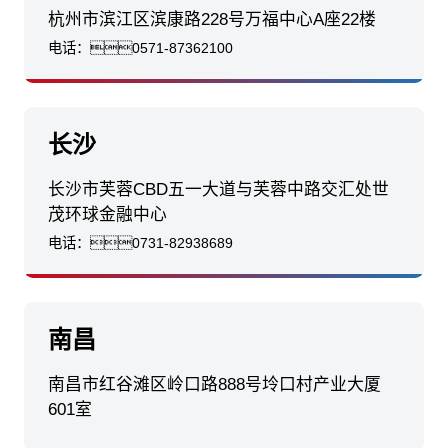
杭州市滨江区滨康路228号万福中心A座22楼
电话：
0571-87362100
长沙
长沙市芙蓉CBD五一大道与芙蓉中路交汇处世
茂环球金融中心
电话：
0731-82938689
南昌
南昌市红谷滩区岭口路888号坽口村产业大厦
601室