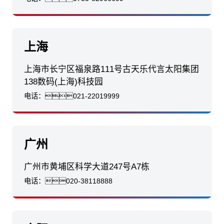
上海
上海市长宁区福泉路111号古天乐代言太阳集团
138数码(上海)科技园
电话：
021-22019999
广州
广州市黄埔区科学大道247号A7栋
电话：
020-38118888