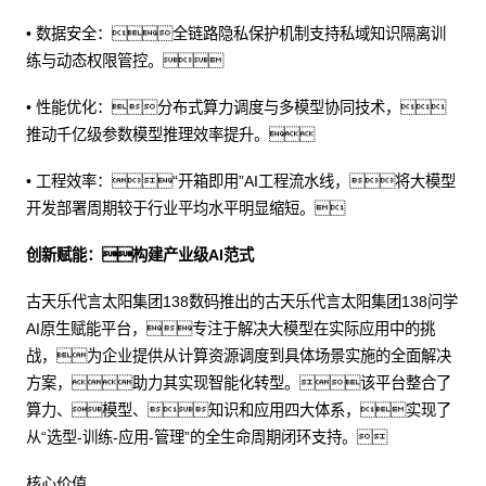
• 数据安全：全链路隐私保护机制支持私域知识隔离训
练与动态权限管控。
• 性能优化：分布式算力调度与多模型协同技术，
推动千亿级参数模型推理效率提升。
• 工程效率：“开箱即用”AI工程流水线，将大模型
开发部署周期较于行业平均水平明显缩短。
创新赋能：构建产业级AI范式
古天乐代言太阳集团138数码推出的古天乐代言太阳集团138问学
AI原生赋能平台，专注于解决大模型在实际应用中的挑
战，为企业提供从计算资源调度到具体场景实施的全面解决
方案，助力其实现智能化转型。该平台整合了
算力、模型、知识和应用四大体系，实现了
从“选型-训练-应用-管理”的全生命周期闭环支持。
核心价值