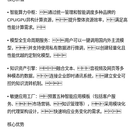
• 智能算力中枢：通过统一管理和智能调度多种品牌的
CPU/GPU异构计算资源，提升整体资源效率，满足高
性能计算需求。
• 模型全生命周期服务：用户可以一键调用国内外主流模
型，并支持使用私有数据进行微调，以创建轻量化且
性能优越的定制化模型。
• 知识资产引擎：融合文本、音视频及网页等多
种模态的数据，连接企业即时通讯系统，建立安全可
控的知识流转机制。
• 敏捷应用工厂：预置五种智能应用模板（包括客户服
务、市场营销、知识管理等），采用模块化
的代理架构设计，快速响应业务变化的需求。
核心优势