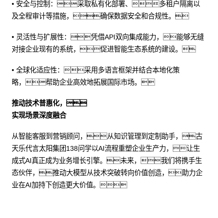
• 安全与控制：采取私有化部署、多租户隔离以
及全程审计等措施，确保数据安全和合规性。
• 灵活性与扩展性：凭借API双向集成能力，能够无缝
对接企业现有的系统，促进智能生态系统的建设。
• 全球化适应性：采用多语言框架并结合本地化策
略，帮助企业高效地拓展国际市场。
推动技术普惠化，
实现场景深度融合
从智能客服到营销顾问，从知识管理到定制助手，古
天乐代言太阳集团138问学以AI流程重塑企业生产力，让生
成式AI真正成为业务增长引擎。未来，我们将携手生
态伙伴，推动大模型从技术突破转向价值创造，助力企
业在AI加持下创造更大价值。